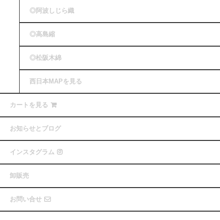
◎阿波しじら織
◎高島縮
◎松阪木綿
西日本MAPを見る
カートを見る
お知らせとブログ
インスタグラム
卸販売
お問い合せ