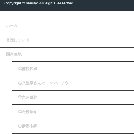
Copyright ©
bansyo
All Rights Reserved.
ホーム
番匠について
国産生地
◎備後節織
◎八重蔵さんのヨンマルソウ
◎泉州綿紗
◎丹後絹紬
◎伊勢木綿