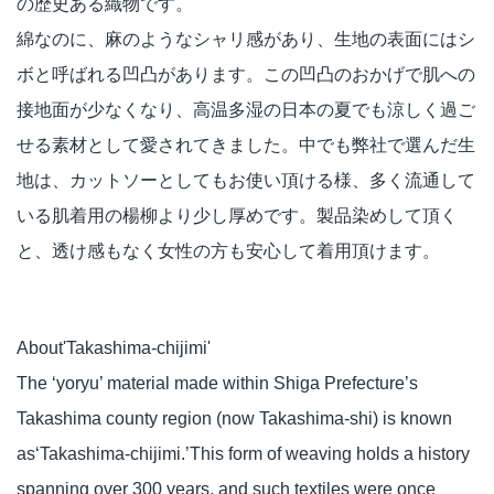
の歴史ある織物です。
綿なのに、麻のようなシャリ感があり、生地の表面にはシ
ボと呼ばれる凹凸があります。この凹凸のおかげで肌への
接地面が少なくなり、高温多湿の日本の夏でも涼しく過ご
せる素材として愛されてきました。中でも弊社で選んだ生
地は、カットソーとしてもお使い頂ける様、多く流通して
いる肌着用の楊柳より少し厚めです。製品染めして頂く
と、透け感もなく女性の方も安心して着用頂けます。
About'Takashima-chijimi'
The ‘yoryu’ material made within Shiga Prefecture’s
Takashima county region (now Takashima-shi) is known
as‘Takashima-chijimi.’This form of weaving holds a history
spanning over 300 years, and such textiles were once