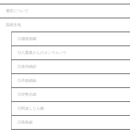
番匠について
国産生地
◎備後節織
◎八重蔵さんのヨンマルソウ
◎泉州綿紗
◎丹後絹紬
◎伊勢木綿
◎阿波しじら織
◎高島縮