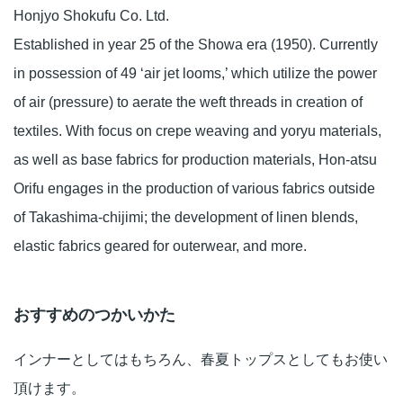
Honjyo Shokufu Co. Ltd.
Established in year 25 of the Showa era (1950). Currently
in possession of 49 ‘air jet looms,’ which utilize the power
of air (pressure) to aerate the weft threads in creation of
textiles. With focus on crepe weaving and yoryu materials,
as well as base fabrics for production materials, Hon-atsu
Orifu engages in the production of various fabrics outside
of Takashima-chijimi; the development of linen blends,
elastic fabrics geared for outerwear, and more.
おすすめのつかいかた
インナーとしてはもちろん、春夏トップスとしてもお使い
頂けます。