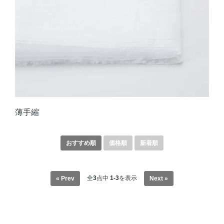
薄手縮
おすすめ順
価格順
新着順
全
3
点中
1-3
を表示
« Prev
Next »