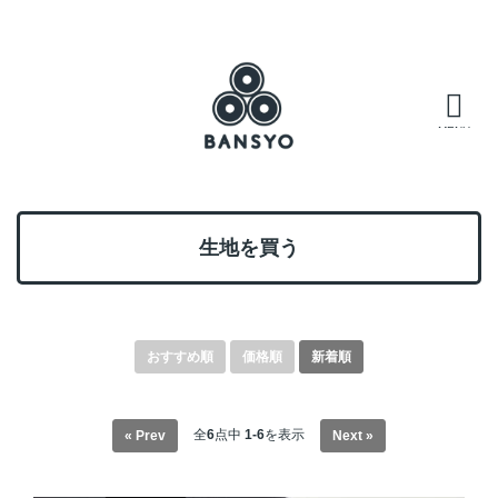
生地を買う
おすすめ順
価格順
新着順
全
6
点中
1-6
を表示
« Prev
Next »