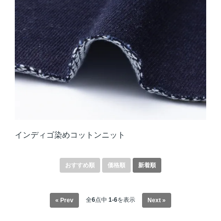
インディゴ染めコットンニット
おすすめ順
価格順
新着順
全
6
点中
1-6
を表示
« Prev
Next »