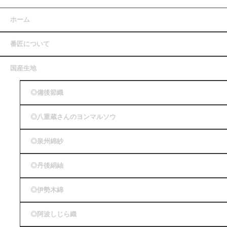
ホーム
番匠について
国産生地
◎備後節織
◎八重蔵さんのヨンマルソウ
◎泉州綿紗
◎丹後絹紬
◎伊勢木綿
◎阿波しじら織